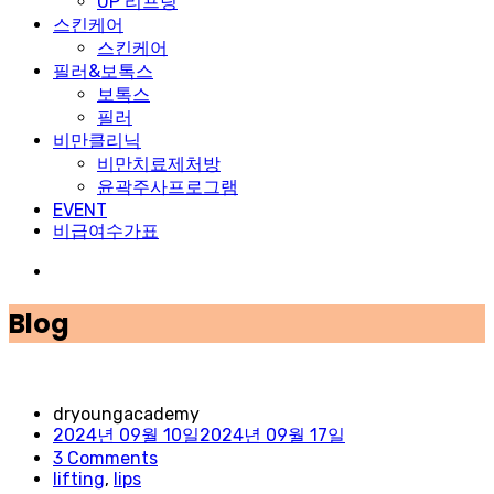
UP 리프팅
스킨케어
스킨케어
필러&보톡스
보톡스
필러
비만클리닉
비만치료제처방
윤곽주사프로그램
EVENT
비급여수가표
Blog
dryoungacademy
2024년 09월 10일
2024년 09월 17일
3
Comments
lifting
,
lips