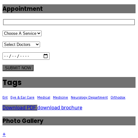
Appointment
SUBMIT NOW
Tags
Ent
Eye & Ear Care
Medical
Medicine
Neurology Department
Orthodox
Download PDF
download brochure
Photo Gallery
+