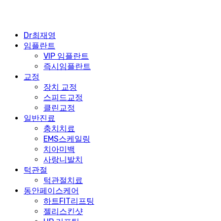
Dr최재영
임플란트
VIP 임플란트
즉시임플란트
교정
장치 교정
스피드교정
클린교정
일반진료
충치치료
EMS스케일링
치아미백
사랑니발치
턱관절
턱관절치료
동안페이스케어
하트FIT리프팅
젤리스킨샷