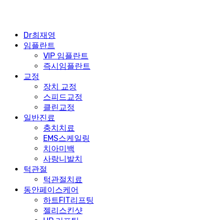
Dr최재영
임플란트
VIP 임플란트
즉시임플란트
교정
장치 교정
스피드교정
클린교정
일반진료
충치치료
EMS스케일링
치아미백
사랑니발치
턱관절
턱관절치료
동안페이스케어
하트FIT리프팅
젤리스킨샷