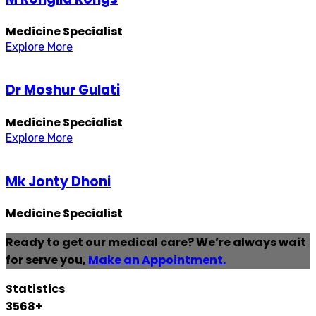
Medicine Specialist
Explore More
Dr Moshur Gulati
Medicine Specialist
Explore More
Mk Jonty Dhoni
Medicine Specialist
Ready to get our medical care?
We’re always wait
for serve you,
Make an Appointment.
Statistics
3568
+