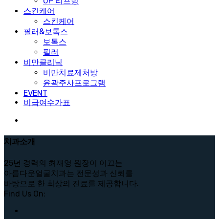
UP 리프팅
스킨케어
스킨케어
필러&보톡스
보톡스
필러
비만클리닉
비만치료제처방
윤곽주사프로그램
EVENT
비급여수가표
치과소개
25년 경력의 최재영 원장이 이끄는
아름다운얼굴치과는 전문성과 신뢰를
바탕으로 한 최상의 진료를 제공합니다.
Find Us On: