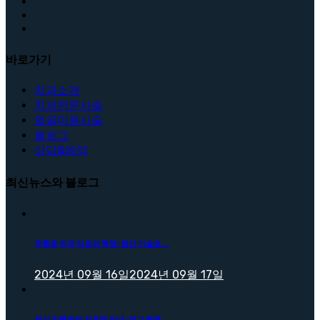
바로가기
치과소개
치과전문시술
얼굴미용시술
블로그
상담&예약
최신뉴스와 블로그
무통증 치과 치료의 혁명: 첨단 기술로 ...
2024년 09월 16일
2024년 09월 17일
최신 임플란트 치료법 안내: 쉽고 빠른 ...