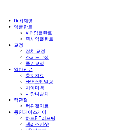
Dr최재영
임플란트
VIP 임플란트
즉시임플란트
교정
장치 교정
스피드교정
클린교정
일반진료
충치치료
EMS스케일링
치아미백
사랑니발치
턱관절
턱관절치료
동안페이스케어
하트FIT리프팅
젤리스킨샷