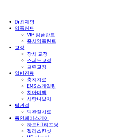
Dr최재영
임플란트
VIP 임플란트
즉시임플란트
교정
장치 교정
스피드교정
클린교정
일반진료
충치치료
EMS스케일링
치아미백
사랑니발치
턱관절
턱관절치료
동안페이스케어
하트FIT리프팅
젤리스킨샷