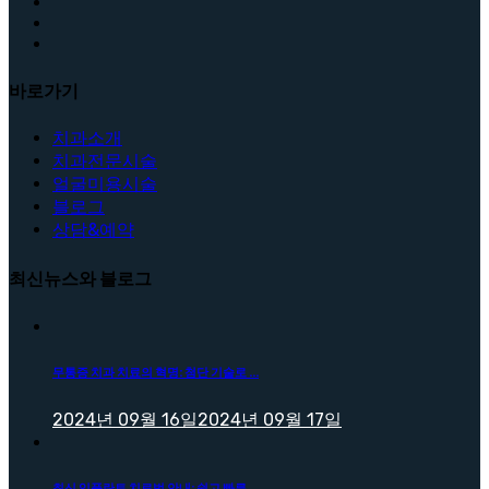
바로가기
치과소개
치과전문시술
얼굴미용시술
블로그
상담&예약
최신뉴스와 블로그
무통증 치과 치료의 혁명: 첨단 기술로 ...
2024년 09월 16일
2024년 09월 17일
최신 임플란트 치료법 안내: 쉽고 빠른 ...