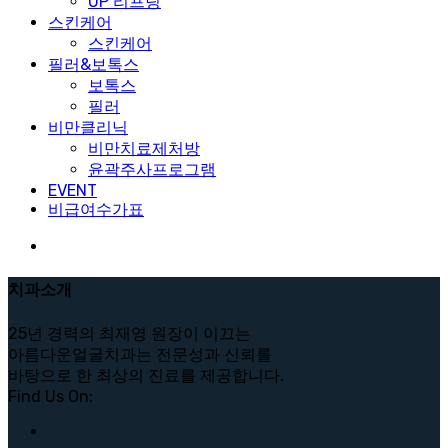
UP 리프팅
스킨케어
스킨케어
필러&보톡스
보톡스
필러
비만클리닉
비만치료제처방
윤곽주사프로그램
EVENT
비급여수가표
치과소개
25년 경력의 최재영 원장이 이끄는
아름다운얼굴치과는 전문성과 신뢰를
바탕으로 한 최상의 진료를 제공합니다.
Find Us On: